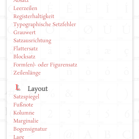
Absatz
Leerzeilen
Registerhaltigkeit
Typographische Setzfehler
Grauwert
Satzausrichtung
Flattersatz
Blocksatz
Form(en)- oder Figurensatz
Zeilenlänge
Layout
Satzspiegel
Fußnote
Kolumne
Marginalie
Bogensignatur
Lage